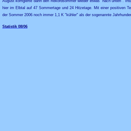
August korrigierte dann den Rekordsommer wieder etwas "nach unten". I
hier im Elbtal auf 47 Sommertage und 24 Hitzetage. Mit einer positiven 
der Sommer 2006 noch immer 1,1 K "kühler" als der sogenannte Jahrhund
Statistik
08/0
6