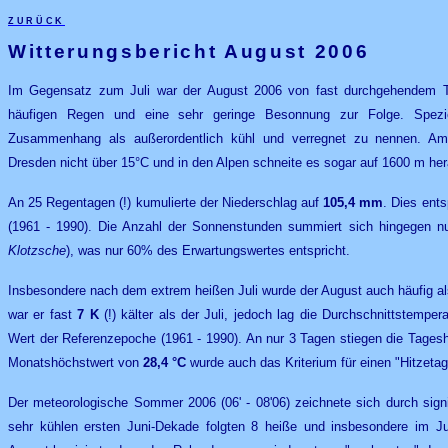
zurück
Witterungsbericht August 2006
Im Gegensatz zum Juli war der August 2006 von fast durchgehendem Tie
häufigen Regen und eine sehr geringe Besonnung zur Folge. Spezie
Zusammenhang als außerordentlich kühl und verregnet zu nennen. Am 
Dresden nicht über 15°C und in den Alpen schneite es sogar auf 1600 m her
An 25 Regentagen (!) kumulierte der Niederschlag auf
105,4 mm
. Dies ent
(1961 - 1990). Die Anzahl der Sonnenstunden summiert sich hingegen nu
Klotzsche
), was nur 60% des Erwartungswertes entspricht.
Insbesondere nach dem extrem heißen Juli wurde der August auch häufig als
war er fast
7 K
(!)
kälter als der Juli, jedoch lag die Durchschnittstemper
Wert der Referenzepoche (1961 - 1990). An nur 3 Tagen stiegen die Tages
Monatshöchstwert von
28,4 °C
wurde auch das Kriterium für einen "Hitzetag"
Der meteorologische Sommer 2006 (06' - 08'06) zeichnete sich durch sign
sehr kühlen ersten Juni-Dekade folgten 8 heiße und insbesondere im J