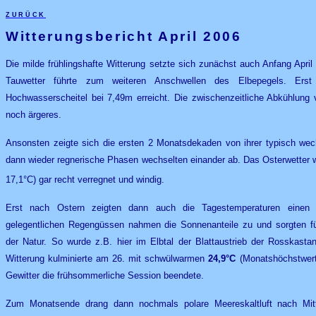
zurück
Witterungsbericht April 2006
Die milde frühlingshafte Witterung setzte sich zunächst auch Anfang Apri
Tauwetter führte zum weiteren Anschwellen des Elbepegels. Er
Hochwasserscheitel bei 7,49m erreicht. Die zwischenzeitliche Abkühlung v
noch ärgeres.
Ansonsten zeigte sich die ersten 2 Monatsdekaden von ihrer typisch wec
dann wieder regnerische Phasen wechselten einander ab. Das Osterwetter w
17,1°C) gar recht verregnet und windig.
Erst nach Ostern zeigten dann auch die Tagestemperaturen einen s
gelegentlichen Regengüssen nahmen die Sonnenanteile zu und sorgten 
der Natur. So wurde z.B. hier im Elbtal der Blattaustrieb der Rosskasta
Witterung kulminierte am 26. mit schwülwarmen
24,9°C
(Monatshöchstwert
Gewitter die frühsommerliche Session beendete.
Zum Monatsende drang dann nochmals polare Meereskaltluft nach Mitt