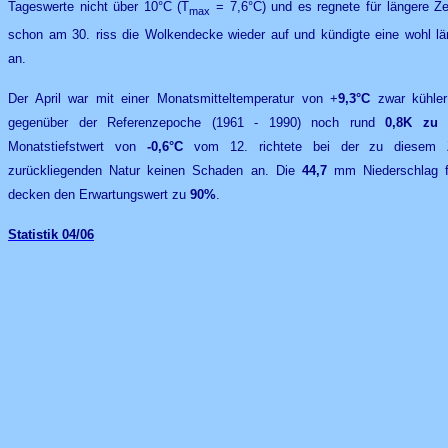
Tageswerte nicht über 10°C (T
= 7,6°C) und es regnete für längere Z
max
schon am 30. riss die Wolkendecke wieder auf und kündigte eine wohl l
an.
Der April war
mit einer Monatsmitteltemperatur von +
9,3°C
zwar kühler
gegenüber der Referenzepoche (1961 - 1990) noch rund
0,8K
zu
Monatstiefstwert von
-0,6°C
vom 12. richtete bei der zu diesem 
zurückliegenden Natur keinen Schaden an.
Die
44,7
mm Niederschlag fi
decken den Erwartungswert zu
90%
.
Statistik
04/0
6