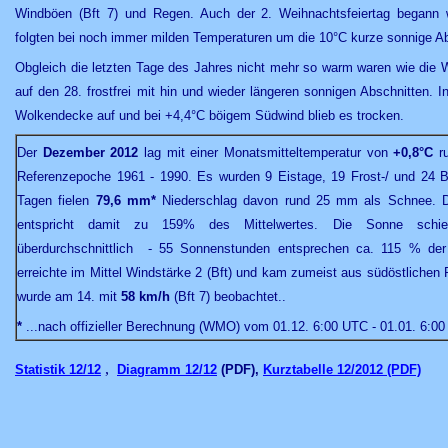
Windböen (Bft 7) und Regen. Auch der 2. Weihnachtsfeiertag begann 
folgten bei noch immer milden Temperaturen um die 10°C kurze sonnige A
Obgleich die letzten Tage des Jahres nicht mehr so warm waren wie die We
auf den 28. frostfrei mit hin und wieder längeren sonnigen Abschnitten. In
Wolkendecke auf und bei +4,4°C böigem Südwind blieb es trocken.
Der
Dezember 2012
lag mit einer Monatsmitteltemperatur von
+0,8°C
r
Referenzepoche 1961 - 1990. Es wurden 9 Eistage, 19 Frost-/ und 24 Bod
Tagen fielen
79,6 mm*
Niederschlag davon rund 25 mm als Schnee. 
entspricht damit zu 159% des Mittelwertes. Die Sonne schie
überdurchschnittlich - 55 Sonnenstunden entsprechen ca. 115 % der
erreichte im Mittel Windstärke 2 (Bft) und kam zumeist aus südöstlichen
wurde am 14. mit
58 km/h
(Bft 7) beobachtet..
*
...nach offizieller Berechnung (WMO) vom 01.12. 6:00 UTC - 01.01. 6:
,
Statistik 12/12
Diagramm 12/12
(PDF),
Kurztabelle 12/2012 (PDF)