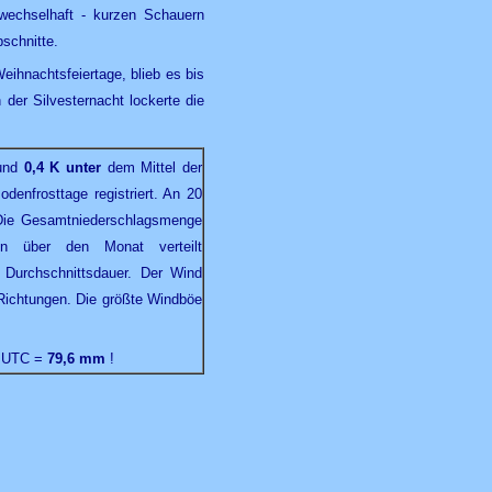
wechselhaft - kurzen Schauern
bschnitte.
ihnachtsfeiertage, blieb es bis
 der Silvesternacht lockerte die
und
0,4 K unter
dem Mittel der
enfrosttage registriert. An 20
Die Gesamtniederschlagsmenge
n über den Monat verteilt
 Durchschnittsdauer. Der Wind
 Richtungen. Die größte Windböe
00 UTC =
79,6 mm
!