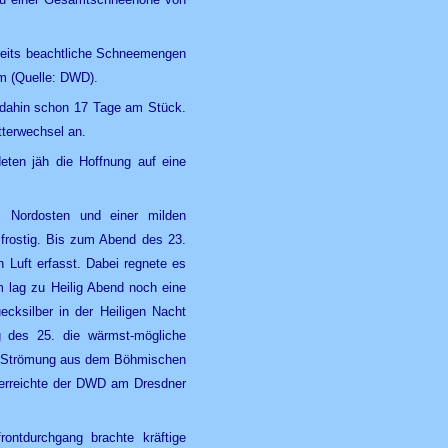
ereits beachtliche Schneemengen
m (Quelle: DWD).
is dahin schon 17 Tage am Stück.
terwechsel an.
ten jäh die Hoffnung auf eine
m Nordosten und einer milden
rostig. Bis zum Abend des 23.
 Luft erfasst. Dabei regnete es
m lag zu Heilig Abend noch eine
cksilber in der Heiligen Nacht
g des 25. die wärmst-mögliche
O-Strömung aus dem Böhmischen
 erreichte der DWD am Dresdner
rontdurchgang brachte kräftige