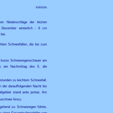
zurück
n Niederschläge der letzten
. Dezember winterlich - 6 cm
 bei.
hten Schneefällen, die bis zum
er kurze Schneeregenschauer am
ts am Nachmittag des 5. die
stunden zu leichtem Schneefall,
n der darauffolgenden Nacht bis
llgebiet stand ante portas. Am
euschnee hinzu.
rgehend zu Schneeregen führte,
n zu einer Gesamtschneehöhe von