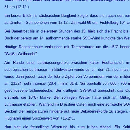
31 cm (12.12.).
Ein kurzer Blick ins sächsischen Bergland zeigte, dass sich auch dort b
auftürmten - Schneehöhen vom 12.12.: Zinnwald 68 cm, Fichtelberg 104 c
Bei Dauerfrost bis in die ersten Stunden des 15. hielt sich die Pracht b
Doch der bereits am 14. aufkommende starke SSO-Wind kündigte den Wet
Häufige Regenschauer verbunden mit Temperaturen um die +5°C beende
"Weiße Weihnacht".
Am Rande einer Luftmassengrenze zwischen kalter Festlandsluft i
subtropischen Luftmasse im Südwesten wurde es um den 21. nochmals f
wurde dann jedoch auch der letzte Zipfel von Vorpommern von der milden
am 23./24. sehr intensiv (28,4 mm in 31h). Nur oberhalb von 600 - 700 
geschlossene Schneedecke. Bei kräftigem SW-Wind überschritt das Que
erstmals die 10°C- Marke. Bei sonnigen Wetter hatte sich am Mitta
Luftmasse etabliert. Während im Dresdner Osten noch eine schwache S
Becken die Temperaturen hinderte auf neue Dekadenrekorde zu steigen,
Flughafen einen Spitzenwert von +15,2°C.
Nun hielt die freundliche Witterung bis zum frühen Abend. Ein Kaltf