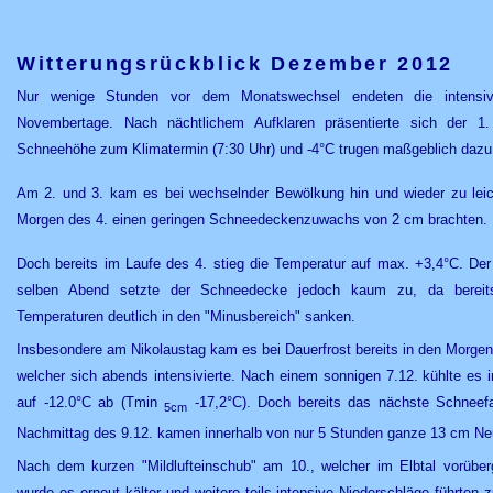
Witterungsrückblick Dezember 2012
Nur wenige Stunden vor dem Monatswechsel endeten die intensive
Novembertage. Nach nächtlichem Aufklaren präsentierte sich der 1
Schneehöhe zum Klimatermin (7:30 Uhr) und -4°C trugen maßgeblich dazu
Am 2. und 3. kam es bei wechselnder Bewölkung hin und wieder zu leic
Morgen des 4. einen geringen Schneedeckenzuwachs von 2 cm brachten.
Doch bereits im Laufe des 4. stieg die Temperatur auf max. +3,4°C. D
selben Abend setzte der Schneedecke jedoch kaum zu, da berei
Temperaturen deutlich in den "Minusbereich" sanken.
Insbesondere am Nikolaustag kam es bei Dauerfrost bereits in den Morgen
welcher sich abends intensivierte. Nach einem sonnigen 7.12. kühlte es i
auf -12.0°C ab (Tmin
-17,2°C). Doch bereits das nächste Schneefa
5cm
Nachmittag des 9.12. kamen innerhalb von nur 5 Stunden ganze 13 cm N
Nach dem kurzen "Mildlufteinschub" am 10., welcher im Elbtal vorübe
wurde es erneut kälter und weitere teils intensive Niederschläge führte