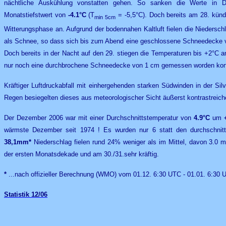
nächtliche Auskühlung vonstatten gehen. So sanken die Werte in 
Monatstiefstwert von
-4.1°C
(T
= -5,5°C). Doch bereits am 28. künd
min 5cm
Witterungsphase an. Aufgrund der bodennahen Kaltluft fielen die Niedersc
als Schnee, so dass sich bis zum Abend eine geschlossene Schneedecke
Doch bereits in der Nacht auf den 29. stiegen die Temperaturen bis +2°C
nur noch eine durchbrochene Schneedecke von 1 cm gemessen worden kon
Kräftiger Luftdruckabfall mit einhergehenden starken Südwinden in der Sil
Regen besiegelten dieses aus meteorologischer Sicht äußerst kontrastreiche
Der Dezember 2006 war mit einer Durchschnittstemperatur von
4.9°C
um
wärmste Dezember seit 1974 ! Es wurden nur 6 statt den durchschnittli
38,1mm*
Niederschlag fielen rund 24% weniger als im Mittel, davon 3.0 
der ersten Monatsdekade und am 30./31.sehr kräftig.
*
...nach offizieller Berechnung (WMO) vom 01.12. 6:30 UTC - 01.01. 6:30
Statistik
12/0
6