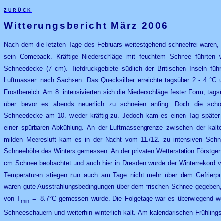
zurück
Witterungsbericht März 2006
Nach dem die letzten Tage des Februars weitestgehend schneefrei waren, 
sein Comeback. Kräftige Niederschläge mit feuchtem Schnee führten w
Schneedecke (7 cm). Tiefdruckgebiete südlich der Britischen Inseln füh
Luftmassen nach Sachsen. Das Quecksilber erreichte tagsüber 2 - 4 °C 
Frostbereich. Am 8. intensivierten sich die Niederschläge fester Form, ta
über bevor es abends neuerlich zu schneien anfing. Doch die scho
Schneedecke am 10. wieder kräftig zu. Jedoch kam es einen Tag später 
einer spürbaren Abkühlung. An der Luftmassengrenze zwischen der kalte
milden Meeresluft kam es in der Nacht vom 11./12. zu intensiven Schnee
Schneehöhe des Winters gemessen. An der privaten Wetterstation Förstgen
cm Schnee beobachtet und auch hier in Dresden wurde der Winterrekord vo
Temperaturen stiegen nun auch am Tage nicht mehr über dem Gefrierpun
waren gute Ausstrahlungsbedingungen über dem frischen Schnee gegeben,
von T
= -8.7°C gemessen wurde. Die Folgetage war es überwiegend we
min
Schneeschauern und weiterhin winterlich kalt. Am kalendarischen Frühlin