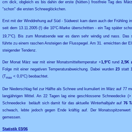
cm dick, obgleich es bis dahin der erste (hütten-) frostfreie Tag des Mär
"schon" die ersten Schneeglöckchen.
Erst mit der Winddrehung auf Süd - Südwest kam dann auch der Frühling in
seit dem 13.11.2005 (!) die 10°C-Marke überschritten - ein Tag später scho
19,7°C). Bis zum Monatsende war es dann sehr windig und nass. Das si
führte zu einem raschen Ansteigen der Flusspegel. Am 31. erreichten der El
steigender Tendenz.
Der Monat März war
mit einer Monatsmitteltemperatur +
1,9°C
rund
2,5K
Folge mit einer negativen Temperaturabweichung. Dabei wurden
23
statt 
(T
< 0,0°C) beobachtet.
max
Der Niederschlag fiel zur Hälfte als Schnee und kumuliert im März auf 77 mm
langjährigen Mittel. An 22 Tagen lag eine geschlossene Schneedecke (>
Schneedecke beläuft sich damit für das aktuelle Winterhalbjahr auf
76 T
schwach, lebte jedoch gegen Ende kräftig auf.
Der Monatsspitzenwer
gemessen.
Statistik
03/0
6