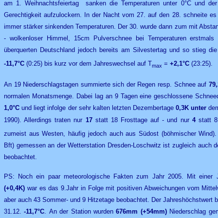
am 1. Weihnachtsfeiertag sanken die Temperaturen unter 0°C und der
Gerechtigkeit aufzulockern. In der Nacht vom 27. auf den 28. schneite es 
immer stärker sinkenden Temperaturen. Der 30. wurde dann zum mit Absta
- wolkenloser Himmel, 15cm Pulverschnee bei Temperaturen erstmals un
überquerten Deutschland jedoch bereits am Silvestertag und so stieg di
-11,7°C
(0:25) bis kurz vor dem Jahreswechsel auf T
=
+2,1°C
(23:25).
max
An 19 Niederschlagstagen summierte sich der Regen resp. Schnee auf
79
normalen Monatsmenge.
Dabei lag an 9 Tagen eine geschlossene Schneed
1,0°C
und liegt infolge der sehr kalten letzten Dezembertage
0,3K
unter
dem
1990). Allerdings traten nur
17
statt 18 Frosttage auf - und nur
4
statt 8
zumeist aus Westen, häufig jedoch auch aus Südost (böhmischer Wind)
Bft) gemessen an der Wetterstation Dresden-Loschwitz ist zugleich auch 
beobachtet.
PS: Noch ein paar meteorologische Fakten zum Jahr 2005. Mit einer 
(+0,4K)
war es das 9.Jahr in Folge mit positiven Abweichungen vom Mittel
aber auch 43 Sommer- und 9 Hitzetage beobachtet. Der Jahreshöchstwert 
31.12.
-11,7°C
.
An der Station wurden
676mm
(+54mm)
Niederschlag ge