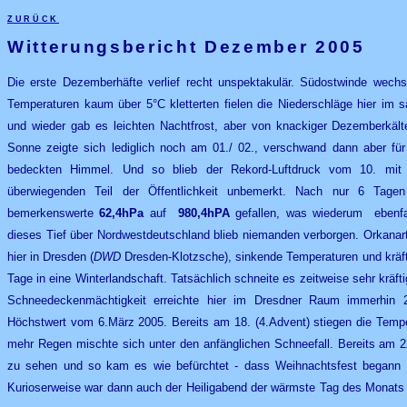
zurück
Witterungsbericht Dezember 2005
Die erste Dezemberhäfte verlief recht unspektakulär. Südostwinde wec
Temperaturen kaum über 5°C kletterten fielen die Niederschläge hier im 
und wieder gab es leichten Nachtfrost, aber von knackiger Dezemberkält
Sonne zeigte sich lediglich noch am 01./ 02., verschwand dann aber fü
bedeckten Himmel. Und so blieb der Rekord-Luftdruck vom 10. mi
überwiegenden Teil der Öffentlichkeit unbemerkt. Nach nur 6 Tag
bemerkenswerte
62,4hPa
auf
980,4hPA
gefallen, was wiederum ebenfal
dieses Tief über Nordwestdeutschland blieb niemanden verborgen. Orkanart
hier in Dresden (
DWD
Dresden-Klotzsche), sinkende Temperaturen und kräft
Tage in eine Winterlandschaft. Tatsächlich schneite es zeitweise sehr kräf
Schneedeckenmächtigkeit erreichte hier im Dresdner Raum immerhin 
Höchstwert vom 6.März 2005. Bereits am 18. (4.Advent) stiegen die Temp
mehr Regen mischte sich unter den anfänglichen Schneefall. Bereits am 
zu sehen und so kam es wie befürchtet - dass Weihnachtsfest begann z
Kurioserweise war dann auch der Heiligabend der wärmste Tag des Monats