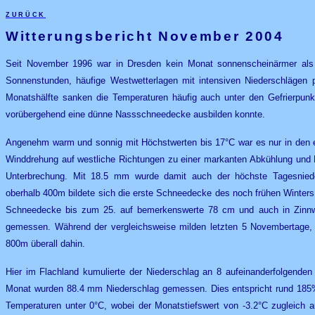
zurück
Witterungsbericht November 200
4
Seit November 1996 war in Dresden kein Monat sonnenscheinärmer als 
Sonnenstunden, häufige Westwetterlagen mit intensiven Niederschlägen 
Monatshälfte sanken die Temperaturen häufig auch unter den Gefrierpun
vorübergehend eine dünne Nassschneedecke ausbilden konnte.
Angenehm warm und sonnig mit Höchstwerten bis 17°C war es nur in den e
Winddrehung auf westliche Richtungen zu einer markanten Abkühlung und 
Unterbrechung. Mit 18.5 mm wurde damit auch der höchste Tagesniede
oberhalb 400m bildete sich die erste Schneedecke des noch frühen Winter
Schneedecke bis zum 25. auf bemerkenswerte 78 cm und auch in Zin
gemessen. Während der vergleichsweise milden letzten 5 Novembertage,
800m überall dahin.
Hier im Flachland kumulierte der Niederschlag an 8 aufeinanderfolgende
Monat wurden 88.4 mm Niederschlag gemessen. Dies entspricht rund 185
Temperaturen unter 0°C, wobei der Monatstiefswert von -3.2°C zugleich