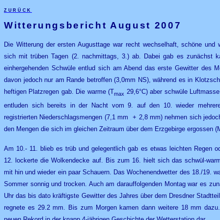
zurück
Witterungsbericht August 2007
Die Witterung der ersten Augusttage war recht wechselhaft, schöne und 
sich mit trüben Tagen (2. nachmittags, 3.) ab. Dabei gab es zunächst 
einhergehenden Schwüle entlud sich am Abend das erste Gewitter des Mo
davon jedoch nur am Rande betroffen (3,0mm NS), während es in Klotzsc
heftigen Platzregen gab. Die warme (T
29,6°C) aber schwüle Luftmasse 
max
entluden sich bereits in der Nacht vom 9. auf den 10. wieder mehrer
registrierten Niederschlagsmengen (7,1 mm + 2,8 mm) nehmen sich jedoc
den Mengen die sich im gleichen Zeitraum über dem Erzgebirge ergossen (
Am 10.- 11. blieb es trüb und gelegentlich gab es etwas leichten Regen o
12. lockerte die Wolkendecke auf. Bis zum 16. hielt sich das schwül-war
mit hin und wieder ein paar Schauern. Das Wochenendwetter des 18./19. wa
Sommer sonnig und trocken. Auch am darauffolgenden Montag war es zunä
Uhr das bis dato kräftigste Gewitter des Jahres über dem Dresdner Stadttei
regnete es 29.2 mm. Bis zum Morgen kamen dann weitere 18 mm dazu. 
neuen Rekord in der knapp 4-jährigen Geschichte der Wetterstation dar.