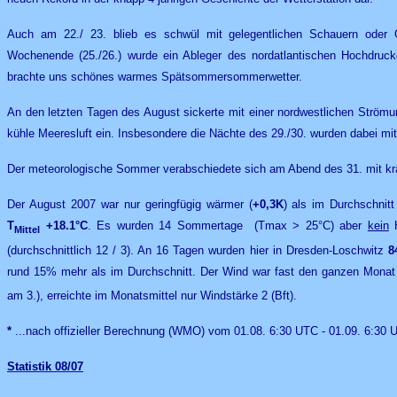
Auch am 22./ 23. blieb es schwül mit gelegentlichen Schauern oder
Wochenende (25./26.) wurde ein Ableger des nordatlantischen Hochdruck
brachte uns schönes warmes Spätsommersommerwetter.
An den letzten Tagen des August sickerte mit einer nordwestlichen Ström
kühle Meeresluft ein. Insbesondere die Nächte des 29./30. wurden dabei mit
Der meteorologische Sommer verabschiedete sich am Abend des 31. mit kr
Der August 2007 war nur geringfügig wärmer (
+0,3K
) als im Durchschnit
T
+18.1°C
. Es wurden 14 Sommertage (Tmax > 25°C) aber
kein
H
Mittel
(durchschnittlich 12 / 3). An 16 Tagen wurden hier in Dresden-Loschwitz
8
rund 15% mehr als im Durchschnitt. Der Wind war fast den ganzen Monat
am 3.), erreichte im Monatsmittel nur Windstärke 2 (Bft).
*
...nach offizieller Berechnung (WMO) vom 01.08. 6:30 UTC - 01.09. 6:30
Statistik
08/07