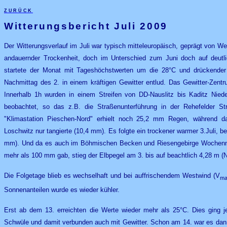
zurück
Witterungsbericht Juli 200
9
Der Witterungsverlauf im Juli war typisch mitteleuropäisch, geprägt von We
andauernder Trockenheit, doch im Unterschied zum Juni doch auf deutl
startete der Monat mit Tageshöchstwerten um die 28°C und drückender
Nachmittag des 2. in einem kräftigen Gewitter entlud. Das Gewitter-Zent
Innerhalb 1h wurden in einem Streifen von DD-Nauslitz bis Kaditz Ni
beobachtet, so das z.B. die Straßenunterführung in der Rehefelder St
"Klimastation Pieschen-Nord" erhielt noch 25,2 mm Regen, während das
Loschwitz nur tangierte (10,4 mm). Es folgte ein trockener warmer 3.Juli, be
mm). Und da es auch im Böhmischen Becken und Riesengebirge Wochenni
mehr als 100 mm gab, stieg der Elbpegel am 3. bis auf beachtlich 4,28 m (
Die Folgetage blieb es wechselhaft und bei auffrischendem Westwind (V
ma
Sonnenanteilen wurde es wieder kühler.
Erst ab dem 13. erreichten die Werte wieder mehr als 25°C. Dies ging j
Schwüle und damit verbunden auch mit Gewitter. Schon am 14. war es dann 