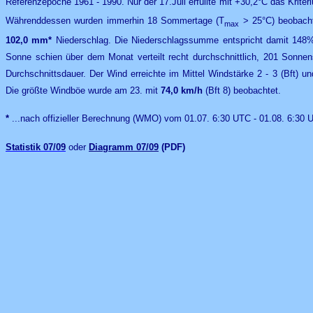
Referenzepoche 1961 - 1990. Nur der 17.Juli erfüllte mit +30,2°C das Kriter
Währenddessen wurden immerhin 18 Sommertage (T
> 25°C) beobacht
max
102,0 mm*
Niederschlag. Die Niederschlagssumme entspricht damit 148%
Sonne schien über dem Monat verteilt recht durchschnittlich, 201 Sonne
Durchschnittsdauer. Der Wind erreichte im Mittel Windstärke 2 - 3 (Bft) 
Die größte Windböe wurde am 23. mit
74,0 km/h
(Bft 8) beobachtet.
*
...nach offizieller Berechnung (WMO) vom 01.07. 6:30 UTC - 01.08. 6:30
Statistik
07/09
oder
Diagramm 07/09
(PDF)