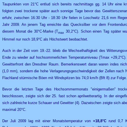
Taupunkten von 21°C entlud sich bereits nachmittags gg. 14 Uhr eine kr
folgten zwei trockene später auch sonnige Tage bevor das Gewitterszenar
erfuhr, zwischen 16:30 Uhr - 18:30 Uhr fielen in Loschwitz 21,6 mm Rege
Jahr 2009. An jenem Tag erreichte das Quecksilber vor dem Frontendurc
diesem Monat die 30°C-Marke (T
30,2°C). Schon einen Tag später wu
max
Himmel nur noch 18,9°C als Höchstwert beobachtet.
Auch in der Zeit vom 19.-22. blieb die Wechselhaftigkeit des Witterungs
Ende zu wieder auf hochsommerlichen Temperaturniveau (Tmax +29,2°C). 
Gewitterfront den Dresdner Raum. Bemerkenswert daran waren indes nic
(1,0 mm), sondern die hohe Verlagerungsgeschwindigkeit der Zellen nach N
Flachland stürmische Böen mit Windspitzen bis 74,0 km/h (Bft 8) zur Folge.
Bevor die letzten Tage des Hochsommermonats "einigermaßen" troc
beschlossen, zeigte sich der 25. fast schon aprilwetterartig. In der einge
sich zahlreiche kurze Schauer und Gewitter (4). Dazwischen zeigte sich ab
maximal 20°C.
Der Juli 2009 lag mit einer Monatstemperatur von
+18,8°C
rund 0,7