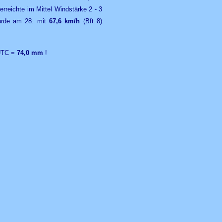
reichte im Mittel Windstärke 2 - 3
wurde am 28. mit
67,6 km/h
(Bft 8)
 UTC =
74,0 mm
!