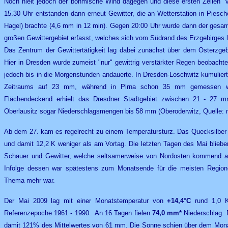
Noch hielt jedoch der böhmische Wind dagegen und diese ersten Zellen "
15.30 Uhr entstanden dann erneut Gewitter, die an Wetterstation in Piesch
Hagel) brachte (4,6 mm in 12 min). Gegen 20:00 Uhr wurde dann der ges
großen Gewittergebiet erfasst, welches sich vom Südrand des Erzgebirges 
Das Zentrum der Gewittertätigkeit lag dabei zunächst über dem Osterzge
Hier in Dresden wurde zumeist "nur" gewittrig verstärkter Regen beobacht
jedoch bis in die Morgenstunden andauerte. In Dresden-Loschwitz kumulie
Zeitraums auf 23 mm, während in Pirna schon 35 mm gemessen wu
Flächendeckend erhielt das Dresdner Stadtgebiet zwischen 21 - 27 m
Oberlausitz sogar Niederschlagsmengen bis 58 mm (Oberoderwitz, Quelle:
Ab dem 27. kam es regelrecht zu einem Temperatursturz. Das Quecksilber 
und damit 12,2 K weniger als am Vortag. Die letzten Tagen des Mai bliebe
Schauer und Gewitter, welche seltsamerweise von Nordosten kommend au
Infolge dessen war spätestens zum Monatsende für die meisten Region
Thema mehr war.
Der Mai 2009 lag mit einer Monatstemperatur von
+14,4°C
rund 1,0 K
Referenzepoche 1961 - 1990. An 16 Tagen fielen
74,0 mm*
Niederschlag. 
damit 121% des Mittelwertes von 61 mm. Die Sonne schien über dem Monat v