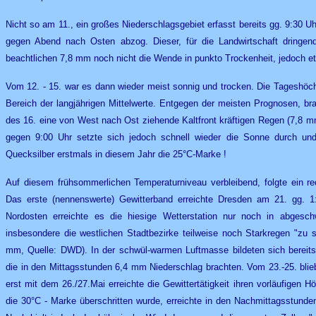
Nicht so am 11., ein großes Niederschlagsgebiet erfasst bereits gg. 9:30 
gegen Abend nach Osten abzog. Dieser, für die Landwirtschaft dringen
beachtlichen 7,8 mm noch nicht die Wende in punkto Trockenheit, jedoch e
Vom 12. - 15. war es dann wieder meist sonnig und trocken. Die Tageshöc
Bereich der langjährigen Mittelwerte. Entgegen der meisten Prognosen, b
des 16. eine von West nach Ost ziehende Kaltfront kräftigen Regen (7,8
gegen 9:00 Uhr setzte sich jedoch schnell wieder die Sonne durch un
Quecksilber erstmals in diesem Jahr die 25°C-Marke !
Auf diesem frühsommerlichen Temperaturniveau verbleibend, folgte ein rec
Das erste (nennenswerte) Gewitterband erreichte Dresden am 21. gg. 1
Nordosten erreichte es die hiesige Wetterstation nur noch in abges
insbesondere die westlichen Stadtbezirke teilweise noch Starkregen "zu
mm, Quelle: DWD). In der schwül-warmen Luftmasse bildeten sich bereits
die in den Mittagsstunden 6,4 mm Niederschlag brachten. Vom 23.-25. bli
erst mit dem 26./27.Mai erreichte die Gewittertätigkeit ihren vorläufigen
die 30°C - Marke überschritten wurde, erreichte in den Nachmittagsstunden 