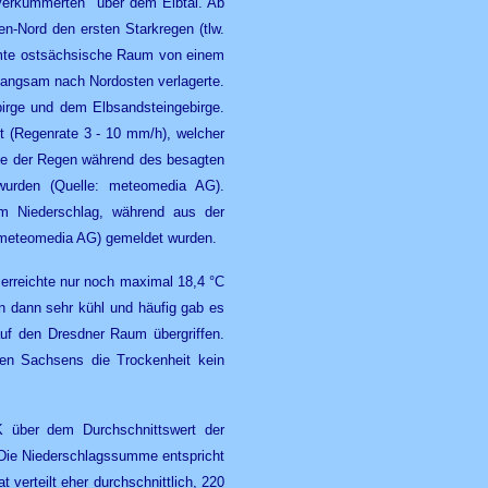
verkümmerten" über dem Elbtal. Ab
en-Nord den ersten Starkregen (tlw.
amte ostsächsische Raum von einem
langsam nach Nordosten verlagerte.
birge und dem Elbsandsteingebirge.
et (Regenrate 3 - 10 mm/h), welcher
rte der Regen während des besagten
rden (Quelle: meteomedia AG).
m Niederschlag, während aus der
 meteomedia AG) gemeldet wurden.
erreichte nur noch maximal 18,4 °C
n dann sehr kühl und häufig gab es
f den Dresdner Raum übergriffen.
en Sachsens die Trockenheit kein
 über dem Durchschnittswert der
Die Niederschlagssumme entspricht
erteilt eher durchschnittlich, 220