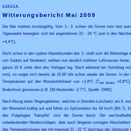
zurück
Witterungsbericht Mai 200
9
Der Mai startete mustergültig. Vom 1.- 3. schien die Sonne vom fast au
Tageswerte bewegten sich bei angenehmen 22 - 24 °C und in den Nächten
+4,4°C).
Doch schon in den späten Abendstunden des 3. stellt sich die Wetterlage 
von Südost auf Nordwest, wehten nun deutlich kühlerer Luftmassen heran
ganze 10 K unter dem des Vortages lag. Doch während am Vormittag noc
mm), so zeigte sich bereits ab 15:00 Uhr schon wieder die Sonne. In der 
Temperaturen auf den Monatstiefstwert von +2,8°C (T
+0,8°C).
min Boden
Bodenfrost gemessen (z.B. DD-Hosterwitz -2,7°C, Quelle: DWD).
Nach Abzug eines Regengebietes, welches in Dresden-Loschwitz am 6. noc
der Westwind kräftig auf und führte zu Spitzenböen bis 60 km/h (Bft 7). 
des Folgetages "kämpfte" sich die Sonne durch. Der wechselhafte 
unbedeutenden Niederschlägen, aber auch längeren sonnigen Abschnitten 
das Temperaturniveau war mit maximal 21 - 22 °C durchaus der Jahreszei