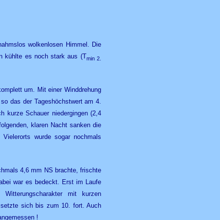
snahmslos wolkenlosen Himmel. Die
 kühlte es noch stark aus (T
min 2.
komplett um. Mit einer Winddrehung
, so das der Tageshöchstwert am 4.
h kurze Schauer niedergingen (2,4
folgenden, klaren Nacht sanken die
 Vielerorts wurde sogar nochmals
hmals 4,6 mm NS brachte, frischte
Dabei war es bedeckt. Erst im Laufe
Witterungscharakter mit kurzen
setzte sich bis zum 10. fort. Auch
t angemessen !