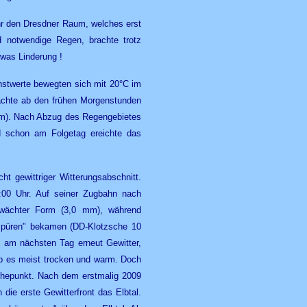
Uhr den Dresdner Raum, welches erst
d notwendige Regen, brachte trotz
twas Linderung !
hstwerte bewegten sich mit 20°C im
rachte ab den frühen Morgenstunden
 mm). Nach Abzug des Regengebietes
d schon am Folgetag ereichte das
ht gewittriger Witterungsabschnitt.
:00 Uhr. Auf seiner Zugbahn nach
chwächter Form (3,0 mm), während
 spüren" bekamen (DD-Klotzsche 10
 am nächsten Tag erneut Gewitter,
eb es meist trocken und warm. Doch
 Höhepunkt. Nach dem erstmalig 2009
die erste Gewitterfront das Elbtal.