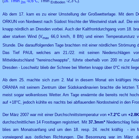
(
16. Tmin
-0,6°C
, Tmin
-2,3°C).
2m
Erdboden
Ab dem 17. kam es zu einer Umstellung der Großwetterlage. Mit dem Dur
ORKUN von Nordwest nach Südost frischte der Westwind stark auf. Die ein
knapp nördlich an Dresden vorbei. Auch der Kaltfrontdurchgang vom 18. br
aber starken Wind (V
66,0 km/h, 8 Bft) und einen Temperatursturz 
max
Stunde. Die darauffolgenden Tage brachten mit einer nördlichen Strömung
Das Tief PAUL welches am 21./22. mit seinen Niederschlägen von
Mitteldeutschland "hereinschwappte", führte oberhalb von 200 m zur Au
Dresden - Loschwitz blieb der Schnee bei Werten knapp über 0°C nicht lieg
Ab dem 25. machte sich zum 2. Mal in diesem Monat ein kräftiges Ho
ORANIA mit seinem Zentrum über Südskandinavien brachte die letzten T
meist sogar wolkenloses Wetter. Am Tage erwärmte die bereits recht hoch
auf +18°C, jedoch kühlte es nachts bei abflauenden Nordostwind in den Fro
Der März 2007 war mit einer Durchschnittstemperatur von
+7.2°C
um
+2.8
durchschnittlichen 14 Frosttagen registriert. Mit
37.3mm*
Niederschlag fiel
blies am Monatsanfang und um den 18. resp. 24. recht kräftig - im
vorwiegend aus östlichen Richtungen. Die Besonnung war im März da