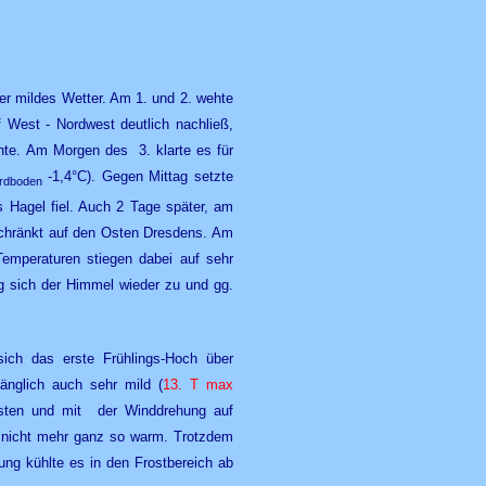
r mildes Wetter. Am 1. und 2. wehte
f West - Nordwest deutlich nachließ,
hte. Am Morgen des 3. klarte es für
-1,4°C). Gegen Mittag setzte
rdboden
ls Hagel fiel. Auch 2 Tage später, am
schränkt auf den Osten Dresdens.
Am
Temperaturen stiegen dabei auf sehr
 sich der Himmel wieder zu und gg.
ich das erste Frühlings-Hoch über
änglich auch sehr mild (
13. T max
sten und mit der Winddrehung auf
 nicht mehr ganz so warm. Trotzdem
ung kühlte es in den Frostbereich ab