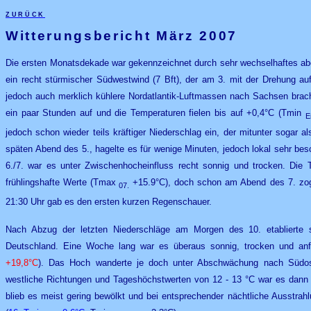
zurück
Witterungsbericht März 2007
Die ersten Monatsdekade war gekennzeichnet durch sehr wechselhaftes abe
ein recht stürmischer Südwestwind (7 Bft), der am 3. mit der Drehung au
jedoch auch merklich kühlere Nordatlantik-Luftmassen nach Sachsen brac
ein paar Stunden auf und die Temperaturen fielen bis auf +0,4°C (Tmin
E
jedoch schon wieder teils kräftiger Niederschlag ein, der mitunter sogar a
späten Abend des 5., hagelte es für wenige Minuten, jedoch lokal sehr be
6./7. war es unter Zwischenhocheinfluss recht sonnig und trocken. Die 
frühlingshafte Werte (Tmax
+15.9°C), doch schon am Abend des 7. zog
07.
21:30 Uhr gab es den ersten kurzen Regenschauer.
Nach Abzug der letzten Niederschläge am Morgen des 10. etablierte s
Deutschland. Eine Woche lang war es überaus sonnig, trocken und anf
+19,8°C
). Das Hoch wanderte je doch unter Abschwächung nach Südo
westliche Richtungen und Tageshöchstwerten von 12 - 13 °C war es dann
blieb es meist gering bewölkt und bei entsprechender nächtliche Ausstrahl