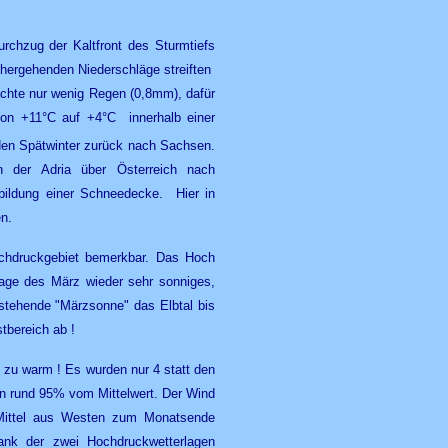
chzug der Kaltfront des Sturmtiefs
hergehenden Niederschläge streiften
achte nur wenig Regen (0,8mm), dafür
von +11°C auf +4°C innerhalb einer
 den Spätwinter zurück nach Sachsen.
 der Adria über Österreich nach
sbildung einer Schneedecke. Hier in
en.
chdruckgebiet bemerkbar. Das Hoch
age des März wieder sehr sonniges,
stehende "Märzsonne" das Elbtal bis
stbereich ab !
K
zu warm ! Es wurden nur 4 statt den
en rund 95% vom Mittelwert. Der Wind
 Mittel aus Westen zum Monatsende
nk der zwei Hochdruckwetterlagen