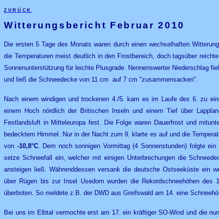
zurück
Witterungsbericht Februar 2010
Die ersten 5 Tage des Monats waren durch einen wechselhaften Witterung
die Temperaturen meist deutlich in den Frostbereich, doch tagsüber reicht
Sonnenunterstützung für leichte Plusgrade. Nennenswerter Niederschlag fiel
und ließ die Schneedecke von 11 cm auf 7 cm "zusammensacken".
Nach einem windigen und trockenen 4./5. kam es im Laufe des 6. zu eine
einem Hoch nördlich der Britischen Inseln und einem Tief über Lappland
Festlandsluft in Mitteleuropa fest. Die Folge waren Dauerfrost und mitunt
bedecktem Himmel. Nur in der Nacht zum 9. klarte es auf und die Temperatu
von
-10,8°C
. Dem noch sonnigen Vormittag (4 Sonnenstunden) folgte ein 
setze Schneefall ein, welcher mit einigen Unterbrechungen die Schneed
ansteigen ließ. Währenddessen versank die deutsche Ostseeküste ein w
über Rügen bis zur Insel Usedom wurden die Rekordschneehöhen des 197
überboten. So meldete z.B. der DWD aus Greifswald am 14. eine Schneehö
Bei uns im Elbtal vermochte erst am 17. ein kräftiger SO-Wind und die nu