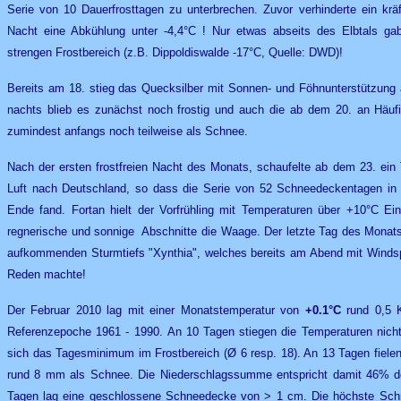
Serie von 10 Dauerfrosttagen zu unterbrechen. Zuvor verhinderte ein kräf
Nacht eine Abkühlung unter -4,4°C ! Nur etwas abseits des Elbtals ga
strengen Frostbereich (z.B. Dippoldiswalde -17°C, Quelle: DWD)!
Bereits am 18. stieg das Quecksilber mit Sonnen- und Föhnunterstützung a
nachts blieb es zunächst noch frostig und auch die ab dem 20. an Häuf
zumindest anfangs noch teilweise als Schnee.
Nach der ersten frostfreien Nacht des Monats, schaufelte ab dem 23. ein 
Luft nach Deutschland, so dass die Serie von 52 Schneedeckentagen in F
Ende fand. Fortan hielt der Vorfrühling mit Temperaturen über +10°C Ein
regnerische und sonnige Abschnitte die Waage. Der letzte Tag des Monat
aufkommenden Sturmtiefs "Xynthia", welches bereits am Abend mit Windsp
Reden machte!
Der Februar 2010 lag mit einer Monatstemperatur von
+0.1°C
rund 0,5
Referenzepoche 1961 - 1990. An 10 Tagen stiegen die Temperaturen nich
sich das Tagesminimum im Frostbereich (Ø 6 resp. 18). An 13 Tagen fiele
rund 8 mm als Schnee. Die Niederschlagssumme entspricht damit 46% d
Tagen lag eine geschlossene Schneedecke von > 1 cm. Die höchste Sc