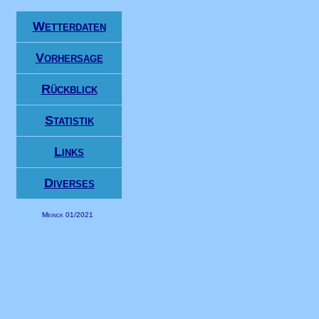
Wetterdaten
Vorhersage
Rückblick
Statistik
Links
Diverses
Meinck 01/2021